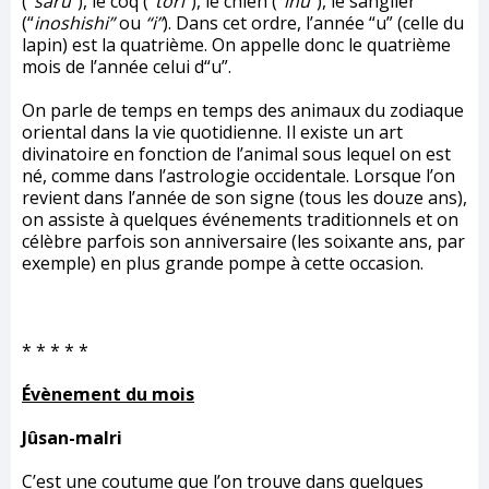
(“
saru
”), le coq (“
tori
”), le chien (“
inu
”), le sanglier
(“
inoshishi”
ou
“i”
). Dans cet ordre, l’année “u” (celle du
lapin) est la quatrième. On appelle donc le quatrième
mois de l’année celui d“u”.
On parle de temps en temps des animaux du zodiaque
oriental dans la vie quotidienne. Il existe un art
divinatoire en fonction de l’animal sous lequel on est
né, comme dans l’astrologie occidentale. Lorsque l’on
revient dans l’année de son signe (tous les douze ans),
on assiste à quelques événements traditionnels et on
célèbre parfois son anniversaire (les soixante ans, par
exemple) en plus grande pompe à cette occasion.
* * * * *
Évènement du mois
Jûsan-maIri
C’est une coutume que l’on trouve dans quelques