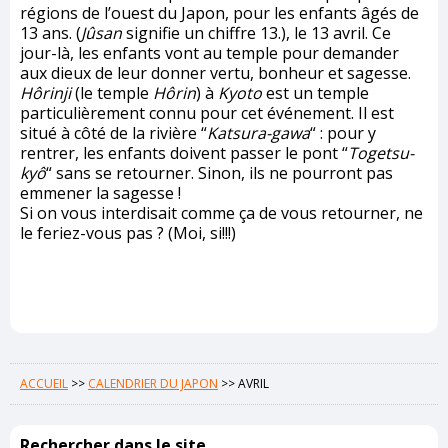
régions de l’ouest du Japon, pour les enfants âgés de
13 ans. (
Jûsan
signifie un chiffre 13.), le 13 avril. Ce
jour-là, les enfants vont au temple pour demander
aux dieux de leur donner vertu, bonheur et sagesse.
Hôrinji
(le temple
Hôrin
) à
Kyoto
est un temple
particulièrement connu pour cet événement. Il est
situé à côté de la rivière “
Katsura-gawa
“ : pour y
rentrer, les enfants doivent passer le pont “
Togetsu-
kyô
“ sans se retourner. Sinon, ils ne pourront pas
emmener la sagesse !
Si on vous interdisait comme ça de vous retourner, ne
le feriez-vous pas ? (Moi, si!!!)
ACCUEIL
>>
CALENDRIER DU JAPON
>>
AVRIL
Rechercher dans le site