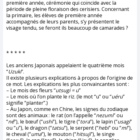
première année, cérémonie qui coïncide avec la
période de pleine floraison des cerisiers. Concernant
la primaire, les élèves de première année
accompagnés de leurs parents, s’y présentent le
visage tendu, se feront ils beaucoup de camarades ?
* * * * *
Les anciens Japonais appelaient le quatrième mois
“
Uzuki
”.
Il existe plusieurs explications à propos de l’origine de
ce mot. Les explications les plus convaincantes sont :
– Le mois des fleurs “
utsugi = u
”
– Le mois où l’on plante le riz. (le mot “u” ou “
uéru
”
signifie “planter”.)
– Au Japon, comme en Chine, les signes du zodiaque
sont des animaux : le rat (on l’appelle “
nezumi
” ou
“
né
”), le bœuf (“
ushi
”), le tigre (“
tora
”), le lapin (“
usagi
”
ou “
u
”), le dragon (“
tatsu
”), le serpent (“
hebi
” ou “
mi
”),
le cheval (“
uma
”), le mouton (“
hitsuji
”), le singe