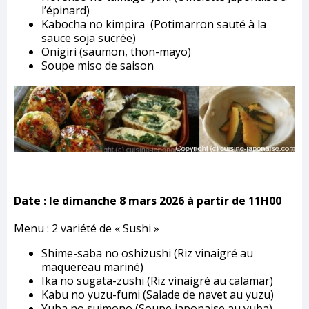
l’épinard)
Kabocha no kimpira (Potimarron sauté à la
sauce soja sucrée)
Onigiri (saumon, thon-mayo)
Soupe miso de saison
Date :
le dimanche 8 mars 2026 à partir de 11H00
Menu : 2 variété de « Sushi »
Shime-saba no oshizushi (Riz vinaigré au
maquereau mariné)
Ika no sugata-zushi (Riz vinaigré au calamar)
Kabu no yuzu-fumi (Salade de navet au yuzu)
Yuba no suimono (Soupe japonaise au yuba)