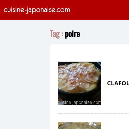
Tag :
poire
CLAFOU