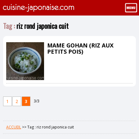
Tag :
riz rond japonica cuit
MAME GOHAN (RIZ AUX
PETITS POIS)
1
2
3
3/3
ACCUEIL
>>
Tag : riz rond japonica cuit