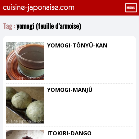
Tag :
yomogi (feuille d’armoise)
YOMOGI-TÔNYÛ-KAN
YOMOGI-MANJÛ
ITOKIRI-DANGO