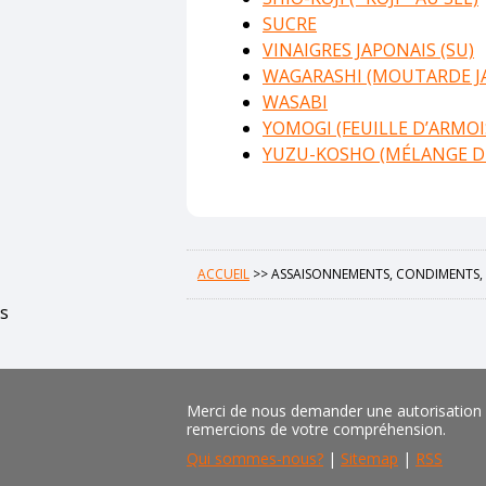
SUCRE
VINAIGRES JAPONAIS (SU)
WAGARASHI (MOUTARDE J
WASABI
YOMOGI (FEUILLE D’ARMOI
YUZU-KOSHO (MÉLANGE DE
ACCUEIL
>>
ASSAISONNEMENTS, CONDIMENTS,
s
Merci de nous demander une autorisation pr
remercions de votre compréhension.
Qui sommes-nous?
|
Sitemap
|
RSS