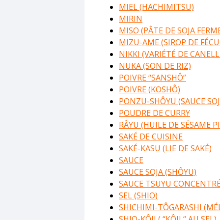
MIEL (HACHIMITSU)
MIRIN
MISO (PÂTE DE SOJA FERM
MIZU-AME (SIROP DE FÉCU
NIKKI (VARIÉTÉ DE CANELL
NUKA (SON DE RIZ)
POIVRE “SANSHÔ”
POIVRE (KOSHÔ)
PONZU-SHÔYU (SAUCE SOJ
POUDRE DE CURRY
RÂYU (HUILE DE SÉSAME P
SAKÉ DE CUISINE
SAKÉ-KASU (LIE DE SAKÉ)
SAUCE
SAUCE SOJA (SHÔYU)
SAUCE TSUYU CONCENTRÉ
SEL (SHIO)
SHICHIMI-TÔGARASHI (MÉ
SHIO-KÔJI ( “KÔJI “ AU SEL)