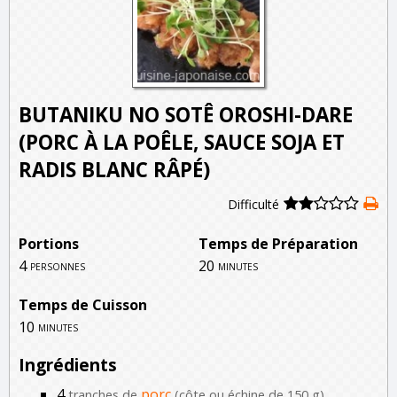
BUTANIKU NO SOTÊ OROSHI-DARE
(PORC À LA POÊLE, SAUCE SOJA ET
RADIS BLANC RÂPÉ)
Difficulté
Portions
Temps de Préparation
4
20
personnes
minutes
Temps de Cuisson
10
minutes
Ingrédients
4
porc
tranches de
(côte ou échine de 150 g)