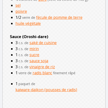
sel
poivre
1/2
fécule de pomme de terre
verre de
huile végétale
Sauce (Oroshi-dare)
3
saké de cuisine
c.s. de
3
mirin
c.s. de
1
sucre
c.s. de
3
sauce soja
c.s. de
3
vinaigre de riz
c.s. de
1
radis blanc
verre de
finement râpé
1
paquet de
kaiware-daikon (pousses de radis)