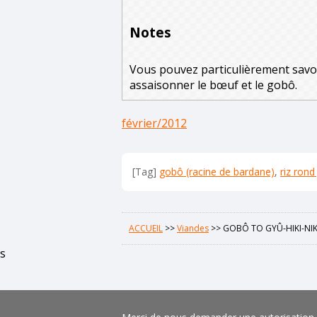
Notes
Vous pouvez particulièrement savour
assaisonner le bœuf et le gobô.
février/2012
[Tag]
gobô (racine de bardane)
,
riz rond
ACCUEIL
>>
Viandes
>>
GOBÔ TO GYÛ-HIKI-N
s