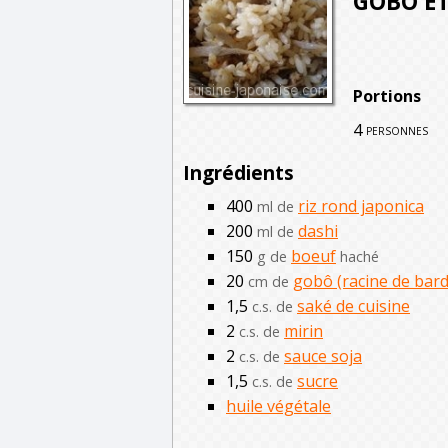
GOBÔ ET
Portions
4
personnes
Ingrédients
400
riz rond japonica
ml de
200
dashi
ml de
150
boeuf
g de
haché
20
gobô (racine de bar
cm de
1,5
saké de cuisine
c.s. de
2
mirin
c.s. de
2
sauce soja
c.s. de
1,5
sucre
c.s. de
huile végétale