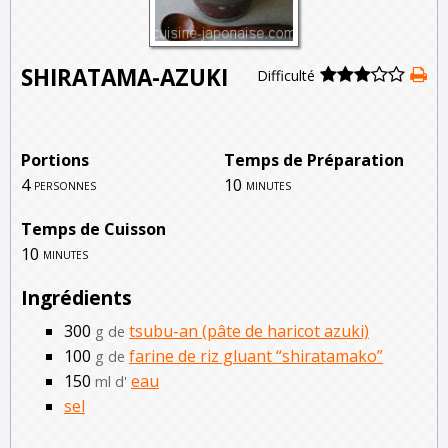
SHIRATAMA-AZUKI
Difficulté
Portions
Temps de Préparation
4
10
personnes
minutes
Temps de Cuisson
10
minutes
Ingrédients
300
tsubu-an (pâte de haricot azuki)
g de
100
farine de riz gluant “shiratamako”
g de
150
eau
ml d'
sel