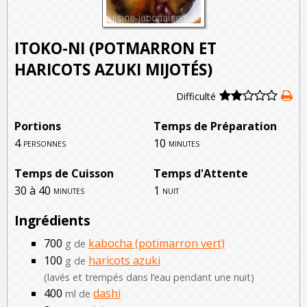
ITOKO-NI (POTMARRON ET
HARICOTS AZUKI MIJOTÉS)
Difficulté
Portions
Temps de Préparation
4
10
personnes
minutes
Temps de Cuisson
Temps d'Attente
30 à 40
1
minutes
nuit
Ingrédients
700
kabocha (potimarron vert)
g de
100
haricots azuki
g de
(lavés et trempés dans l’eau pendant une nuit)
400
dashi
ml de