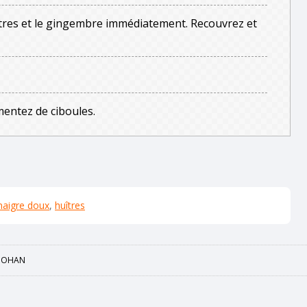
uîtres et le gingembre immédiatement. Recouvrez et
entez de ciboules.
naigre doux
,
huîtres
GOHAN