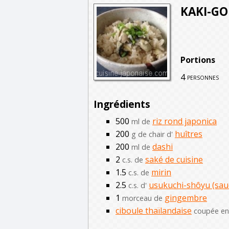
KAKI-GO
Portions
4
personnes
Ingrédients
500
riz rond japonica
ml de
200
huîtres
g de chair d'
200
dashi
ml de
2
saké de cuisine
c.s. de
1.5
mirin
c.s. de
2.5
usukuchi-shôyu (sauc
c.s. d'
1
gingembre
morceau de
ciboule thaïlandaise
coupée en 