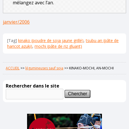
mélangez avec l’an.
janvier/2006
[Tag]
kinako (poudre de soja jaune grillé)
,
tsubu-an (pâte de
haricot azuki)
,
mochi (pâte de riz gluant)
ACCUEIL
>>
légumineuses sauf soja
>>
KINAKO-MOCHI, AN-MOCHI
Rechercher dans le site