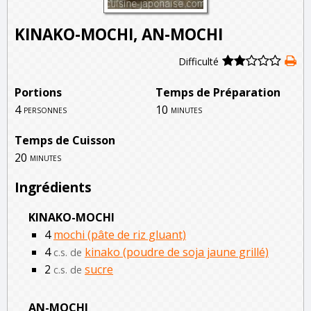
KINAKO-MOCHI, AN-MOCHI
Difficulté
Portions
Temps de Préparation
4
10
personnes
minutes
Temps de Cuisson
20
minutes
Ingrédients
KINAKO-MOCHI
4
mochi (pâte de riz gluant)
4
kinako (poudre de soja jaune grillé)
c.s. de
2
sucre
c.s. de
AN-MOCHI