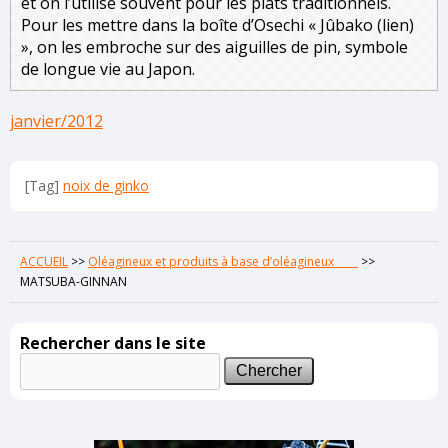
et on l’utilise souvent pour les plats traditionnels.
Pour les mettre dans la boîte d’Osechi « Jûbako (lien)
», on les embroche sur des aiguilles de pin, symbole
de longue vie au Japon.
janvier/2012
[Tag]
noix de ginko
ACCUEIL
>>
Oléagineux et produits à base d’oléagineux
>>
MATSUBA-GINNAN
Rechercher dans le site