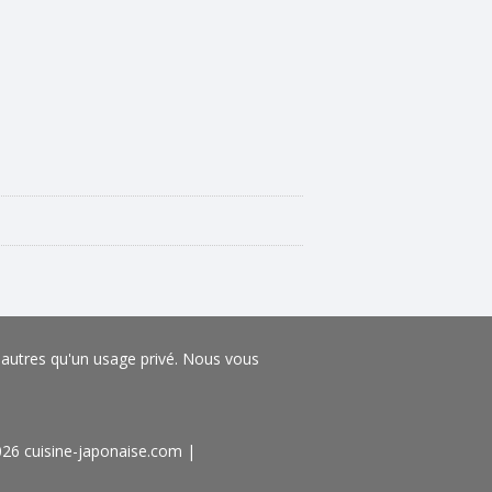
s autres qu'un usage privé. Nous vous
026 cuisine-japonaise.com
|