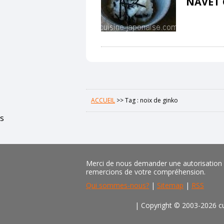
NAVET 
ACCUEIL
>>
Tag : noix de ginko
s
Merci de nous demander une autorisation pr
remercions de votre compréhension.
Qui sommes-nous?
|
Sitemap
|
RSS
| Copyright © 2003-2026 cu