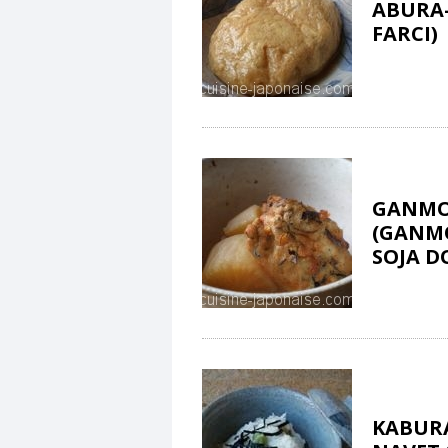
ABURA-
FARCI)
GANMO
(GANMO
SOJA D
KABURA