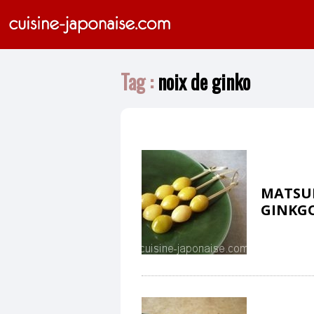
Tag :
noix de ginko
MATSUB
GINKG