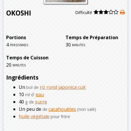
OKOSHI
Difficulté
Portions
Temps de Préparation
4
30
personnes
minutes
Temps de Cuisson
20
minutes
Ingrédients
Un
riz rond japonica cuit
bol de
10
eau
ml d'
40
sucre
g de
Un peu de
cacahouètes
de
(non salé)
huile végétale
pour fritre