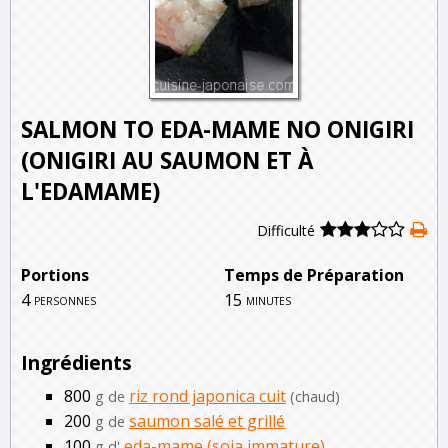
SALMON TO EDA-MAME NO ONIGIRI
(ONIGIRI AU SAUMON ET À
L'EDAMAME)
Difficulté
Portions
Temps de Préparation
4
15
personnes
minutes
Ingrédients
800
riz rond japonica cuit
g de
(chaud)
200
saumon salé et grillé
g de
100
eda-mame (soja immature)
g d'