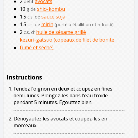
2
avocats
petit
10
shio-kombu
g de
1.5
sauce soja
c.s. de
1.5
mirin
c.s. de
(porté à ébullition et refroidi)
2
huile de sésame grillé
c.s. d'
kezuri-gatsuo (copeaux de filet de bonite
fumé et séché)
Instructions
Fendez l’oignon en deux et coupez en fines
demi-lunes. Plongez-les dans l’eau froide
pendant 5 minutes. Égouttez bien.
Dénoyautez les avocats et coupez-les en
morceaux.