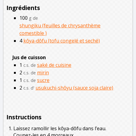
Ingrédients
100
g de
shungiku (feuilles de chrysanthème
comestible )
4
kôya-dôfu (tofu congelé et seché)
Jus de cuisson
1
saké de cuisine
c.s. de
2
mirin
c.s. de
1
sucre
c.s. de
2
usukuchi-shôyu (sauce soja claire)
c.s. d'
Instructions
Laissez ramollir les kôya-dôfu dans l’eau.
Coupez-les en 4 morceaux.