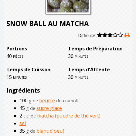
SNOW BALL AU MATCHA
Difficulté
Portions
Temps de Préparation
40
30
pièces
minutes
Temps de Cuisson
Temps d'Attente
15
30
minutes
minutes
Ingrédients
100
beurre
g de
dou ramolli
45
sucre glace
g de
2
matcha (poudre de thé vert)
c.c. de
sel
35
blanc d'oeuf
g de