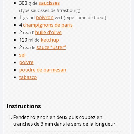
300
saucisses
g de
(type saucisses de Strasbourg)
1
poivron
grand
vert (type corne de bœuf)
4
champignons de paris
2
huile d'olive
c.s. d'
120
ketchup
ml de
2
sauce “uster”
c.s. de
sel
poivre
poudre de parmesan
tabasco
Instructions
Fendez l’oignon en deux puis coupez en
tranches de 3 mm dans le sens de la longueur.