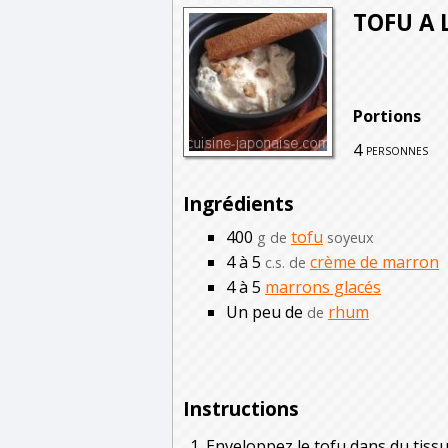
TOFU A 
Portions
4
personnes
Ingrédients
400
tofu
g de
soyeux
4 à 5
crème de marron
c.s. de
4 à 5
marrons glacés
Un peu de
rhum
de
Instructions
Enveloppez le tofu dans du tiss