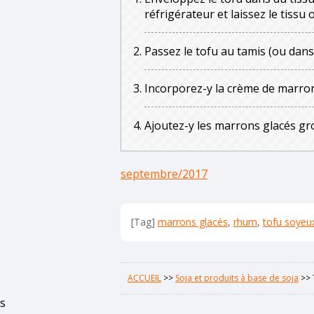
réfrigérateur et laissez le tissu 
Passez le tofu au tamis (ou dans
Incorporez-y la crème de marron
Ajoutez-y les marrons glacés g
septembre/2017
[Tag]
marrons glacés
,
rhum
,
tofu soyeu
ACCUEIL
>>
Soja et produits à base de soja
>>
s