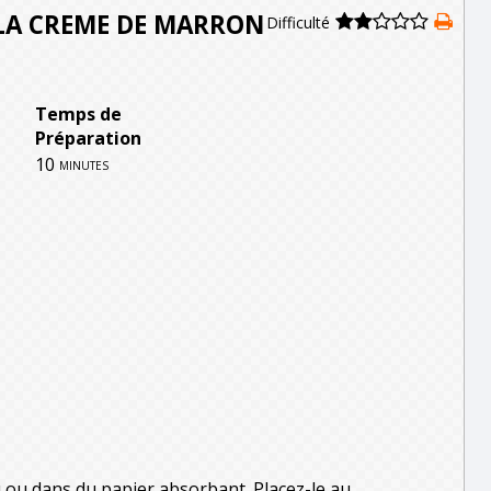
LA CREME DE MARRON
Difficulté
Temps de
Préparation
10
minutes
u ou dans du papier absorbant. Placez-le au