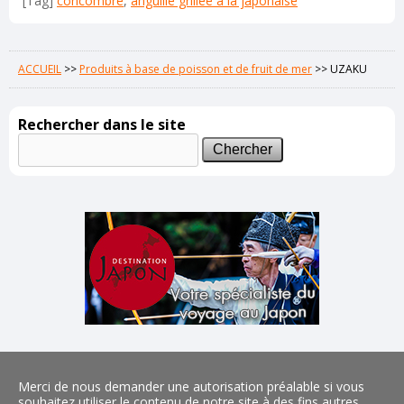
[Tag]
concombre
,
anguille grillée à la japonaise
ACCUEIL
>>
Produits à base de poisson et de fruit de mer
>>
UZAKU
Rechercher dans le site
Merci de nous demander une autorisation préalable si vous
souhaitez utiliser le contenu de notre site à des fins autres