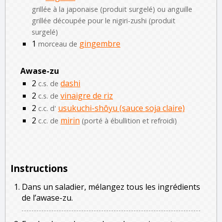
grillée à la japonaise (produit surgelé) ou anguille
grillée découpée pour le nigiri-zushi (produit
surgelé)
1
gingembre
morceau de
Awase-zu
2
dashi
c.s. de
2
vinaigre de riz
c.s. de
2
usukuchi-shôyu (sauce soja claire)
c.c. d'
2
mirin
c.c. de
(porté à ébullition et refroidi)
Instructions
Dans un saladier, mélangez tous les ingrédients
de l’awase-zu.