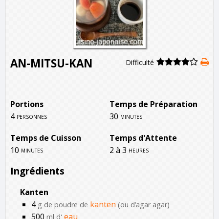
AN-MITSU-KAN
Difficulté
Portions
Temps de Préparation
4
30
personnes
minutes
Temps de Cuisson
Temps d'Attente
10
2 à 3
minutes
heures
Ingrédients
Kanten
4
kanten
g de poudre de
(ou d’agar agar)
500
eau
ml d'