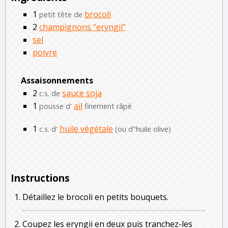
1
brocoli
petit tête de
2
champignons “eryngii”
sel
poivre
Assaisonnements
2
sauce soja
c.s. de
1
ail
pousse d'
finement râpé
1
huile végétale
c.s. d'
(ou d''huile olive)
Instructions
Détaillez le brocoli en petits bouquets.
Coupez les eryngii en deux puis tranchez-les