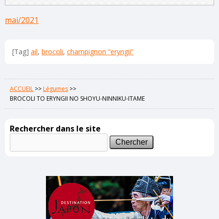
mai/2021
[Tag]
ail
,
brocoli
,
champignon “eryngii”
ACCUEIL
>>
Légumes
>>
BROCOLI TO ERYNGII NO SHOYU-NINNIKU-ITAME
Rechercher dans le site