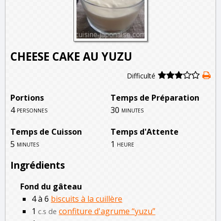
CHEESE CAKE AU YUZU
Difficulté
Portions
Temps de Préparation
4
30
personnes
minutes
Temps de Cuisson
Temps d'Attente
5
1
minutes
heure
Ingrédients
Fond du gâteau
4 à 6
biscuits à la cuillère
1
confiture d'agrume “yuzu”
c.s de