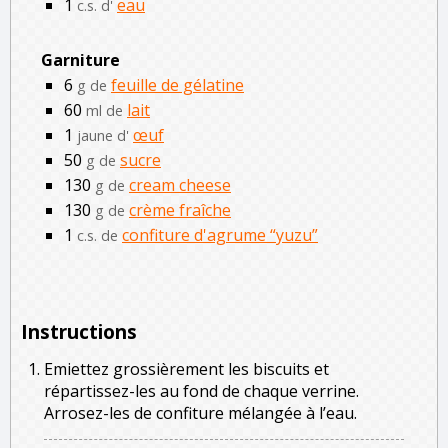
1
eau
c.s. d'
Garniture
6
feuille de gélatine
g de
60
lait
ml de
1
œuf
jaune d'
50
sucre
g de
130
cream cheese
g de
130
crème fraîche
g de
1
confiture d'agrume “yuzu”
c.s. de
Instructions
Emiettez grossièrement les biscuits et
répartissez-les au fond de chaque verrine.
Arrosez-les de confiture mélangée à l’eau.