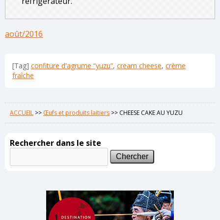
réfrigérateur.
août/2016
[Tag]
confiture d'agrume “yuzu”
,
cream cheese
,
crème
fraîche
ACCUEIL
>>
Œufs et produits laitiers
>>
CHEESE CAKE AU YUZU
Rechercher dans le site