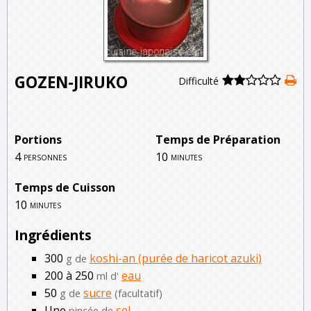
GOZEN-JIRUKO
Difficulté
Portions
Temps de Préparation
4
10
personnes
minutes
Temps de Cuisson
10
minutes
Ingrédients
300
koshi-an (purée de haricot azuki)
g de
200 à 250
eau
ml d'
50
sucre
g de
(facultatif)
Une
sel
pincée de