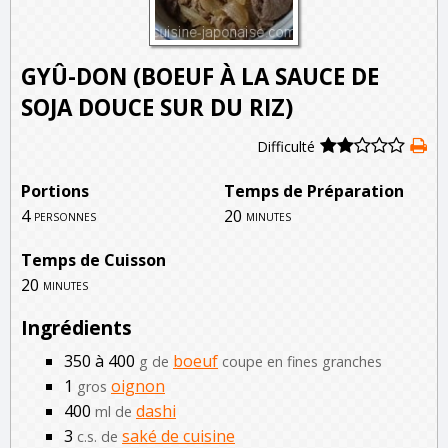
GYÛ-DON (BOEUF À LA SAUCE DE
SOJA DOUCE SUR DU RIZ)
Difficulté
Portions
Temps de Préparation
4
20
personnes
minutes
Temps de Cuisson
20
minutes
Ingrédients
350 à 400
boeuf
g de
coupe en fines granches
1
oignon
gros
400
dashi
ml de
3
saké de cuisine
c.s. de