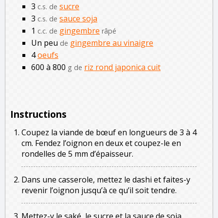
3
sucre
c.s. de
3
sauce soja
c.s. de
1
gingembre
c.c. de
râpé
Un peu
gingembre au vinaigre
de
4
oeufs
600 à 800
riz rond japonica cuit
g de
Instructions
Coupez la viande de bœuf en longueurs de 3 à 4
cm. Fendez l’oignon en deux et coupez-le en
rondelles de 5 mm d’épaisseur.
Dans une casserole, mettez le dashi et faites-y
revenir l’oignon jusqu’à ce qu’il soit tendre.
Mettez-y le saké, le sucre et la sauce de soja.