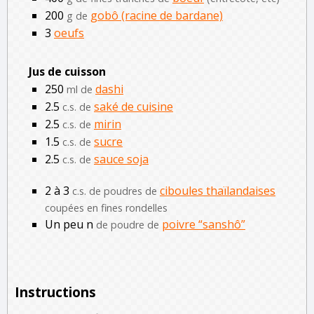
200
gobô (racine de bardane)
g de
3
oeufs
Jus de cuisson
250
dashi
ml de
2.5
saké de cuisine
c.s. de
2.5
mirin
c.s. de
1.5
sucre
c.s. de
2.5
sauce soja
c.s. de
2 à 3
ciboules thaïlandaises
c.s. de poudres de
coupées en fines rondelles
Un peu n
poivre “sanshô”
de poudre de
Instructions