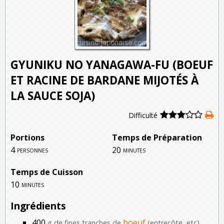
GYUNIKU NO YANAGAWA-FU (BOEUF
ET RACINE DE BARDANE MIJOTÉS À
LA SAUCE SOJA)
Difficulté
Portions
Temps de Préparation
4
20
personnes
minutes
Temps de Cuisson
10
minutes
Ingrédients
400
boeuf
g de fines tranches de
(entrecôte, etc)