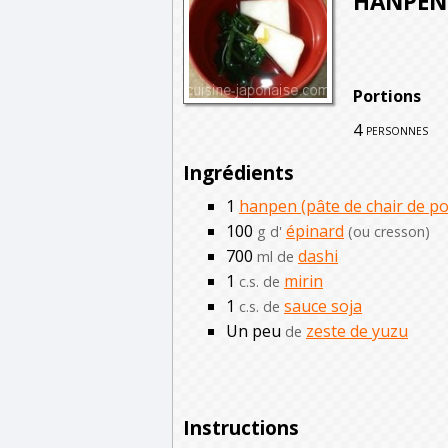
HANPEN
Portions
4
personnes
Ingrédients
1
hanpen (pâte de chair de po
100
épinard
g d'
(ou cresson)
700
dashi
ml de
1
mirin
c.s. de
1
sauce soja
c.s. de
Un peu
zeste de yuzu
de
Instructions