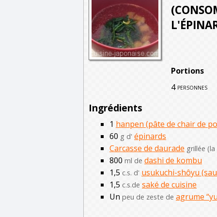
(CONSOM
L'ÉPINA
Portions
4
personnes
Ingrédients
1
hanpen (pâte de chair de po
60
épinards
g d'
Carcasse de daurade
grillée (l
800
dashi de kombu
ml de
1,5
usukuchi-shôyu (sauc
c.s. d'
1,5
saké de cuisine
c.s.de
Un
agrume “y
peu de zeste de