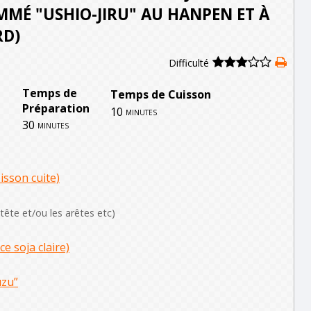
MÉ "USHIO-JIRU" AU HANPEN ET À
RD)
Difficulté
Temps de
Temps de Cuisson
Préparation
10
minutes
30
minutes
isson cuite)
a tête et/ou les arêtes etc)
e soja claire)
uzu”