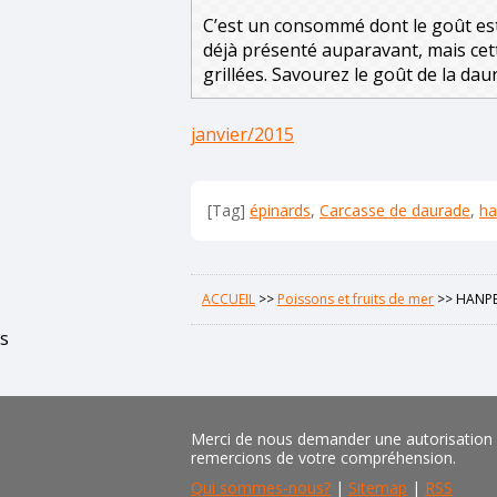
C’est un consommé dont le goût est 
déjà présenté auparavant, mais cette 
grillées. Savourez le goût de la dau
janvier/2015
[Tag]
épinards
,
Carcasse de daurade
,
ha
ACCUEIL
>>
Poissons et fruits de mer
>>
HANPE
s
Merci de nous demander une autorisation pr
remercions de votre compréhension.
Qui sommes-nous?
|
Sitemap
|
RSS