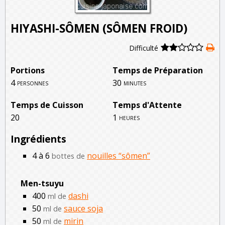
HIYASHI-SÔMEN (SÔMEN FROID)
Difficulté
Portions
Temps de Préparation
4
30
personnes
minutes
Temps de Cuisson
Temps d'Attente
20
1
heures
Ingrédients
4 à 6
nouilles “sômen”
bottes de
Men-tsuyu
400
dashi
ml de
50
sauce soja
ml de
50
mirin
ml de