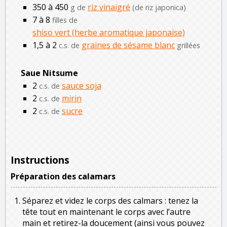
350 à 450
riz vinaigré
g de
(de riz japonica)
7 à 8
filles de
shiso vert (herbe aromatique japonaise)
1,5 à 2
graines de sésame blanc
c.s. de
grillées
Saue Nitsume
2
sauce soja
c.s. de
2
mirin
c.s. de
2
sucre
c.s. de
Instructions
Préparation des calamars
Séparez et videz le corps des calmars : tenez la
tête tout en maintenant le corps avec l’autre
main et retirez-la doucement (ainsi vous pouvez