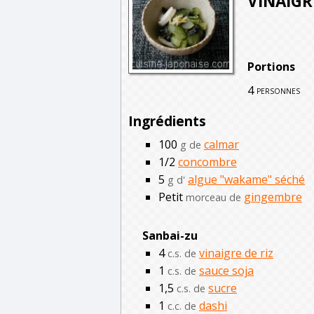
VINAIGR
Portions
4
personnes
Ingrédients
100
calmar
g de
1/2
concombre
5
algue "wakame" séché
g d'
Petit
gingembre
morceau de
Sanbai-zu
4
vinaigre de riz
c.s. de
1
sauce soja
c.s. de
1,5
sucre
c.s. de
1
dashi
c.c. de