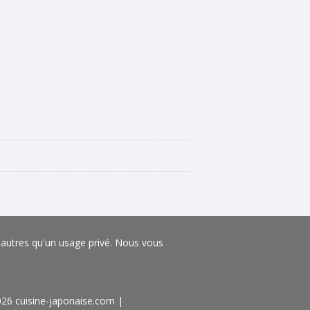
s autres qu'un usage privé. Nous vous
026 cuisine-japonaise.com
|