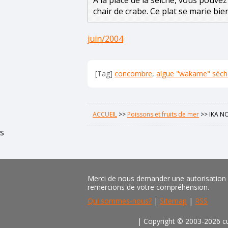
chair de crabe. Ce plat se marie bie
juin/2004
[Tag]
concombre
,
algue "wakame" séch
ACCUEIL
>>
Poissons et fruits de mer
>>
IKA 
s
Merci de nous demander une autorisation pr
remercions de votre compréhension.
Qui sommes-nous?
|
Sitemap
|
RSS
| Copyright © 2003-2026 cu