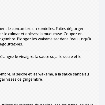
ent le concombre en rondelles. Faites dégorger
dez le calmar et enlevez la muqueuse. Coupez en
ingembre. Plongez les wakame sec dans l’eau jusqu’à
 égouttez-les.
langez le vinaigre, la sauce soja, le sucre et le
mbre, la seiche et les wakame, à la sauce sanbaîzu.
 garnissez de gingembre.
 utiliser du calamar, du poulpe, des crevettes, ou de la