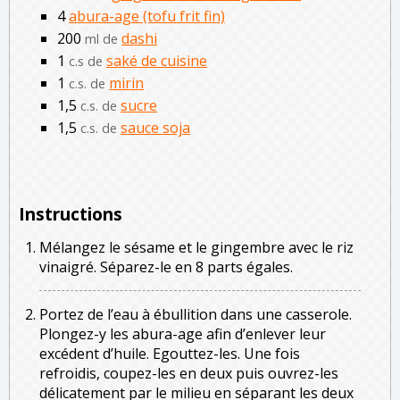
4
abura-age (tofu frit fin)
200
dashi
ml de
1
saké de cuisine
c.s de
1
mirin
c.s. de
1,5
sucre
c.s. de
1,5
sauce soja
c.s. de
Instructions
Mélangez le sésame et le gingembre avec le riz
vinaigré. Séparez-le en 8 parts égales.
Portez de l’eau à ébullition dans une casserole.
Plongez-y les abura-age afin d’enlever leur
excédent d’huile. Egouttez-les. Une fois
refroidis, coupez-les en deux puis ouvrez-les
délicatement par le milieu en séparant les deux