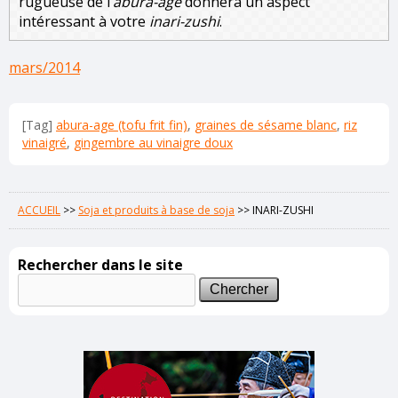
rugueuse de l’
abura-agé
donnera un aspect
intéressant à votre
inari-zushi
.
mars/2014
[Tag]
abura-age (tofu frit fin)
,
graines de sésame blanc
,
riz
vinaigré
,
gingembre au vinaigre doux
ACCUEIL
>>
Soja et produits à base de soja
>>
INARI-ZUSHI
Rechercher dans le site