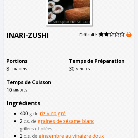
INARI-ZUSHI
Difficulté
Portions
Temps de Préparation
8
30
portions
minutes
Temps de Cuisson
10
minutes
Ingrédients
400
riz vinaigré
g de
2
graines de sésame blanc
c.s. de
grillées et pilées
2
gingembre au vinaigre doux
c..s. de