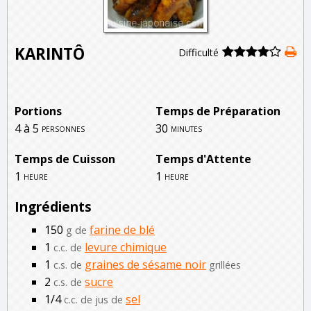
KARINTÔ
Difficulté
Portions
Temps de Préparation
4 à 5
30
personnes
minutes
Temps de Cuisson
Temps d'Attente
1
1
heure
heure
Ingrédients
150
farine de blé
g de
1
levure chimique
c.c. de
1
graines de sésame noir
c.s. de
grillées
2
sucre
c.s. de
1/4
sel
c.c. de jus de