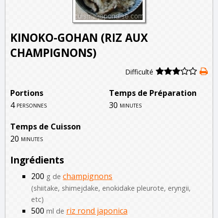
KINOKO-GOHAN (RIZ AUX
CHAMPIGNONS)
Difficulté
Portions
Temps de Préparation
4
30
personnes
minutes
Temps de Cuisson
20
minutes
Ingrédients
200
champignons
g de
(shiitake, shimejdake, enokidake pleurote, eryngii,
etc)
500
riz rond japonica
ml de