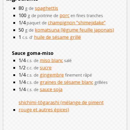
80
spaghettis
g de
100
porc
g de poitrine de
en fines tranches
1/4
champignon “shimejidake”
paquet de
50
komatsuna (légume feuille japonais)
g de
1
huile de sésame grillé
c.s. d'
Sauce goma-miso
1/4
miso blanc
c.s. de
salé
1/2
sucre
c.c. de
1/4
gingembre
c.s. de
finement râpé
1/4
graines de sésame blanc
c.s. de
grillées
1/4
sauce soja
c.s. de
shichimi-tôgarashi (mélange de piment
rouge et autres épices)