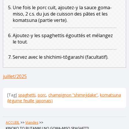
Une fois le porc cuit, ajoutez-y la sauce goma-
miso, 2 c.s. du jus de cuisson des pâtes et les
komatsuna (partie verte).
Ajoutez-y les spaghettis égouttés et mélangez
le tout.
Servez avec le shichimi-tôgarashi (facultatif).
juillet/2025
[Tag]
spaghetti
,
porc
,
champignon “shimejidake”
,
komatsuna
(légume feuille japonais)
ACCUEIL
>>
Viandes
>>
KINOKO TO BUTANIKU NO GOMA-MISO SPAGHETTI