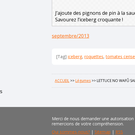
J’ajoute des pignons de pin à la sa
Savourez l’iceberg croquante !
septembre/2013
[Tag]
iceberg
,
roquettes
,
tomates ceris
ACCUEIL
>>
Légumes
>>
LETTUCE NO WAFÛ S
s
Merci de nous demander une autorisation pr
remercions de votre compréhension.
Qui sommes-nous?
|
Sitemap
|
RSS