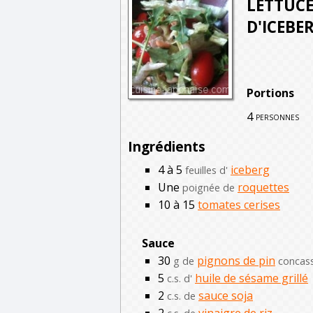
LETTUCE
D'ICEBE
Portions
4
personnes
Ingrédients
4 à 5
iceberg
feuilles d'
Une
roquettes
poignée de
10 à 15
tomates cerises
Sauce
30
pignons de pin
g de
concas
5
huile de sésame grillé
c.s. d'
2
sauce soja
c.s. de
2
vinaigre de riz