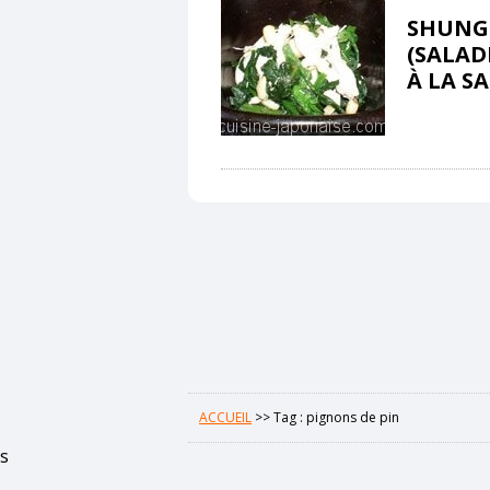
SHUNGI
(SALAD
À LA S
ACCUEIL
>>
Tag : pignons de pin
s