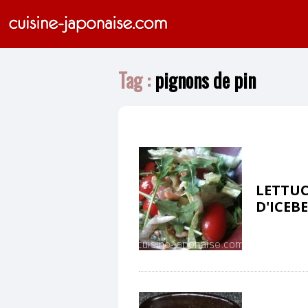
Tag :
pignons de pin
LETTUC
D'ICEB