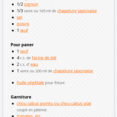
1/2
oignon
1/3
chapelure japonaise
verre ou 165 ml de
sel
poivre
1
œuf
Pour paner
1
œuf
4
farine de blé
c.s. de
2
eau
c.s. d'
1
chapelure japonaise
verre ou 200 ml de
huile végétale
pour friture
Garniture
chou cabus pointu ou chou cabus plat
coupé en julienne
tomates, etc