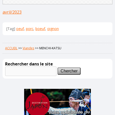
avril/2023
[Tag]
oeuf
,
porc
,
boeuf
,
oignon
ACCUEIL
>>
Viandes
>>
MENCHI-KATSU
Rechercher dans le site