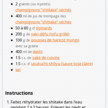
2
grands (ou 4 petits)
champignons “shiitake” séchés
400
ml de jus de trempage des
champignons “shiitake” séchés
50 à 60
épinards
g d'
200
yaki-dôfu (tofu grillé)
g de
100
pousses de haricot mungo
g de
avec sa graine
400
dashi
ml de
1.5
saké de cuisine
c.s. de
1.5
usukuchi-shôyu (sauce soja claire)
c.s. d'
sel
Instructions
Faites réhydrater les shiitake dans l’eau
pendant 2 à 3 heures. Enlevez les pieds et