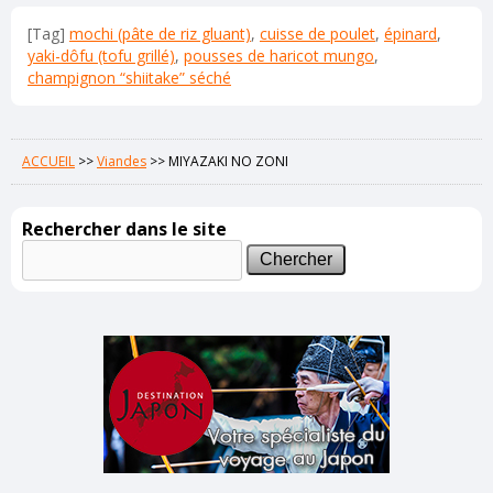
[Tag]
mochi (pâte de riz gluant)
,
cuisse de poulet
,
épinard
,
yaki-dôfu (tofu grillé)
,
pousses de haricot mungo
,
champignon “shiitake” séché
ACCUEIL
>>
Viandes
>>
MIYAZAKI NO ZONI
Rechercher dans le site