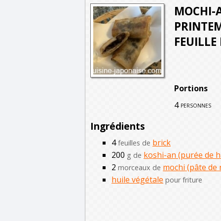
MOCHI-
PRINTEM
FEUILLE 
Portions
4
personnes
Ingrédients
4
brick
feuilles de
200
koshi-an (purée de h
g de
2
mochi (pâte de r
morceaux de
huile végétale
pour friture