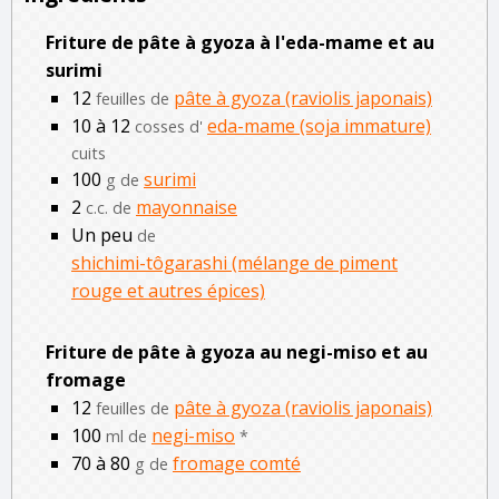
Friture de pâte à gyoza à l'eda-mame et au
surimi
12
pâte à gyoza (raviolis japonais)
feuilles de
10 à 12
eda-mame (soja immature)
cosses d'
cuits
100
surimi
g de
2
mayonnaise
c.c. de
Un peu
de
shichimi-tôgarashi (mélange de piment
rouge et autres épices)
Friture de pâte à gyoza au negi-miso et au
fromage
12
pâte à gyoza (raviolis japonais)
feuilles de
100
negi-miso
ml de
*
70 à 80
fromage comté
g de