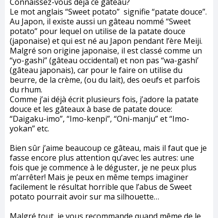
Connaissez-vous déjà ce gâteau?
Le mot anglais “Sweet potato” signifie “patate douce”.
Au Japon, il existe aussi un gâteau nommé “Sweet
potato” pour lequel on utilise de la patate douce
(japonaise) et qui est né au Japon pendant l’ère Meiji.
Malgré son origine japonaise, il est classé comme un
“yo-gashi” (gâteau occidental) et non pas “wa-gashi’
(gâteau japonais), car pour le faire on utilise du
beurre, de la crème, (ou du lait), des oeufs et parfois
du rhum.
Comme j’ai déjà écrit plusieurs fois, j’adore la patate
douce et les gâteaux à base de patate douce:
“Daigaku-imo”, “Imo-kenpi”, “Oni-manju” et “Imo-
yokan” etc.
Bien sûr j’aime beaucoup ce gâteau, mais il faut que je
fasse encore plus attention qu’avec les autres: une
fois que je commence à le déguster, je ne peux plus
m’arrêter! Mais je peux en même temps imaginer
facilement le résultat horrible que l’abus de Sweet
potato pourrait avoir sur ma silhouette…
Malgré tout, je vous recommande quand même de le