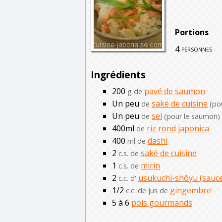
Portions
4
personnes
Ingrédients
200
pavé de saumon
g de
Un peu
saké de cuisine
de
(po
Un peu
sel
de
(pour le saumon)
400ml
riz rond japonica
de
400
dashi
ml de
2
saké de cuisine
c.s. de
1
mirin
c.s. de
2
usukuchi-shôyu (sauce 
c.c. d'
1/2
gingembre
c.c. de jus de
5 à 6
pois gourmands