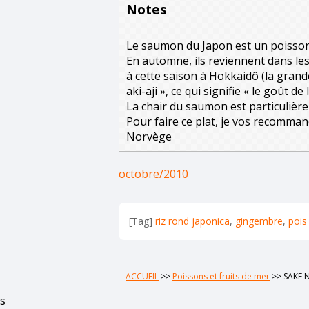
Notes
Le saumon du Japon est un poisson 
En automne, ils reviennent dans les
à cette saison à Hokkaidô (la gran
aki-aji », ce qui signifie « le goût de
La chair du saumon est particulière
Pour faire ce plat, je vos recomma
Norvège
octobre/2010
[Tag]
riz rond japonica
,
gingembre
,
pois
ACCUEIL
>>
Poissons et fruits de mer
>>
SAKE 
s