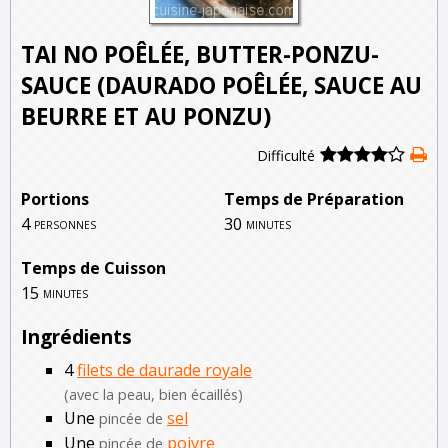
TAI NO POÊLÉE, BUTTER-PONZU-
SAUCE (DAURADO POÊLÉE, SAUCE AU
BEURRE ET AU PONZU)
Difficulté
Portions
Temps de Préparation
4
30
personnes
minutes
Temps de Cuisson
15
minutes
Ingrédients
4
filets de daurade royale
(avec la peau, bien écaillés)
Une
sel
pincée de
Une
poivre
pincée de