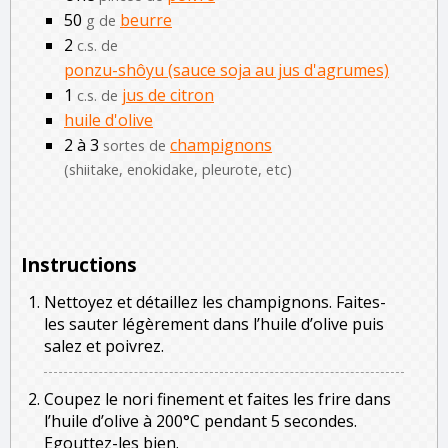
50
beurre
g de
2
c.s. de
ponzu-shôyu (sauce soja au jus d'agrumes)
1
jus de citron
c.s. de
huile d'olive
2 à 3
champignons
sortes de
(shiitake, enokidake, pleurote, etc)
Instructions
Nettoyez et détaillez les champignons. Faites-
les sauter légèrement dans l’huile d’olive puis
salez et poivrez.
Coupez le nori finement et faites les frire dans
l’huile d’olive à 200°C pendant 5 secondes.
Egouttez-les bien.