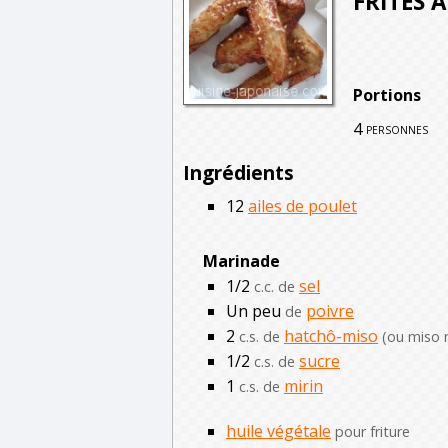
FRITES À
Portions
4
personnes
Ingrédients
12
ailes de poulet
Marinade
1/2
sel
c.c. de
Un peu
poivre
de
2
hatchô-miso
c.s. de
(ou miso 
1/2
sucre
c.s. de
1
mirin
c.s. de
huile végétale
pour friture