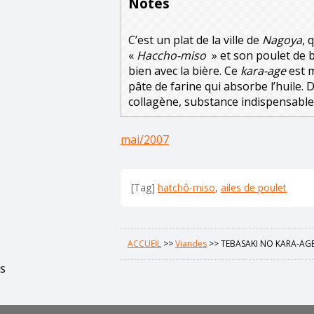
Notes
C’est un plat de la ville de
Nagoya
, 
«
Haccho-miso
» et son poulet de 
bien avec la bière. Ce
kara-age
est m
pâte de farine qui absorbe l’huile. 
collagène, substance indispensable 
mai/2007
[Tag]
hatchô-miso
,
ailes de poulet
ACCUEIL
>>
Viandes
>>
TEBASAKI NO KARA-AG
s