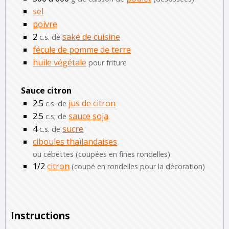
sel
poivre
2
saké de cuisine
c.s. de
fécule de pomme de terre
huile végétale
pour friture
Sauce citron
2.5
jus de citron
c.s. de
2.5
sauce soja
c.s; de
4
sucre
c.s. de
ciboules thaïlandaises
ou cébettes (coupées en fines rondelles)
1/2
citron
(coupé en rondelles pour la décoration)
Instructions