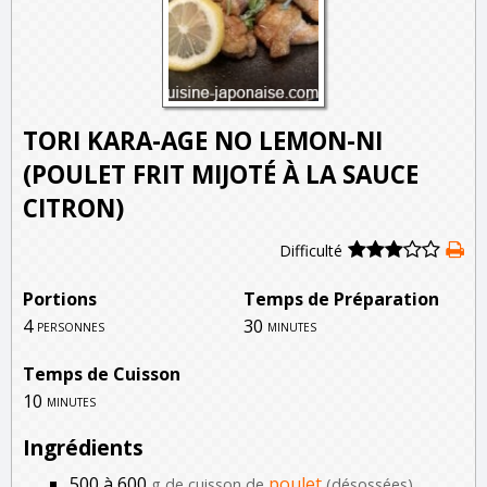
TORI KARA-AGE NO LEMON-NI
(POULET FRIT MIJOTÉ À LA SAUCE
CITRON)
Difficulté
Portions
Temps de Préparation
4
30
personnes
minutes
Temps de Cuisson
10
minutes
Ingrédients
500 à 600
poulet
g de cuisson de
(désossées)