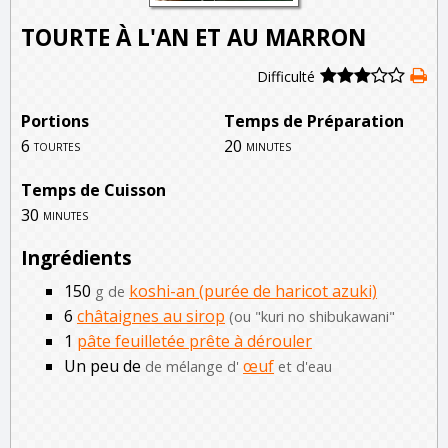
TOURTE À L'AN ET AU MARRON
Difficulté
Portions
Temps de Préparation
6
20
tourtes
minutes
Temps de Cuisson
30
minutes
Ingrédients
150
koshi-an (purée de haricot azuki)
g de
6
châtaignes au sirop
(ou "kuri no shibukawani"
1
pâte feuilletée prête à dérouler
Un peu de
œuf
de mélange d'
et d'eau