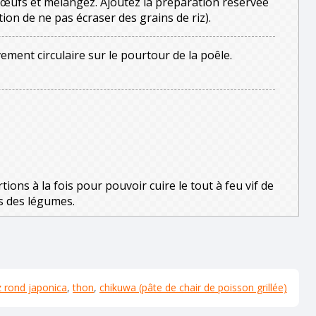
es œufs et mélangez. Ajoutez la préparation réservée
tion de ne pas écraser des grains de riz).
ment circulaire sur le pourtour de la poêle.
rtions à la fois pour pouvoir cuire le tout à feu vif de
s des légumes.
z rond japonica
,
thon
,
chikuwa (pâte de chair de poisson grillée)