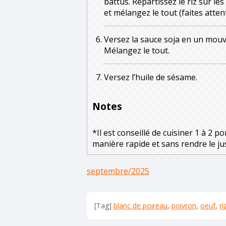
battus. Répartissez le riz sur l
et mélangez le tout (faites atten
Versez la sauce soja en un mouve
Mélangez le tout.
Versez l’huile de sésame.
Notes
*Il est conseillé de cuisiner 1 à 2 po
manière rapide et sans rendre le ju
septembre/2025
[Tag]
blanc de poireau
,
poivron
,
oeuf
,
ri