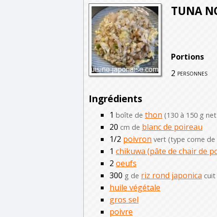
TUNA NO
Portions
2
personnes
Ingrédients
1
thon
boîte de
(130 à 150 g net
20
blanc de poireau
cm de
1/2
poivron
vert (type corne de
1
chikuwa (pâte de chair de po
2
oeufs
300
riz rond japonica
g de
cuit
huile végétale
gros sel
poivre